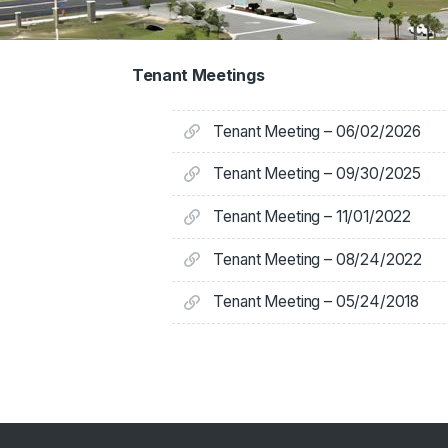
Tenant Meetings
Tenant Meeting – 06/02/2026
Tenant Meeting – 09/30/2025
Tenant Meeting – 11/01/2022
Tenant Meeting – 08/24/2022
Tenant Meeting – 05/24/2018